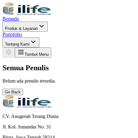
Beranda
Produk & Layanan
Portofolio
Tentang Kami
Tombol Menu
Semua Penulis
Belum ada penulis tersedia.
Go Back
CV. Anugerah Terang Dunia
Jl. Kol. Sunandar No. 31
Blora, Jawa Tengah 58214