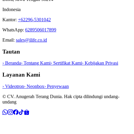
Indonesia
Kantor:
+62296-5301042
WhatsApp:
6289506017899
Email:
sales@ilife.co.id
Tautan
›
Beranda
›
Tentang Kami
›
Sertifikat Kami
›
Kebijakan Privasi
Layanan Kami
›
Videotron
›
Neonbox
›
Penyewaan
©
CV. Anugerah Terang Dunia
. Hak cipta dilindungi undang-
undang